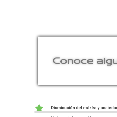
Conoce alg
Disminución del es
trés
y ansieda