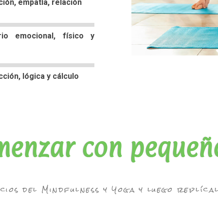
ión, empatía, relación
io emocional, físico y
ción, lógica y cálculo
menzar con pequeñ
cios del Mindfulness y Yoga y luego replíca