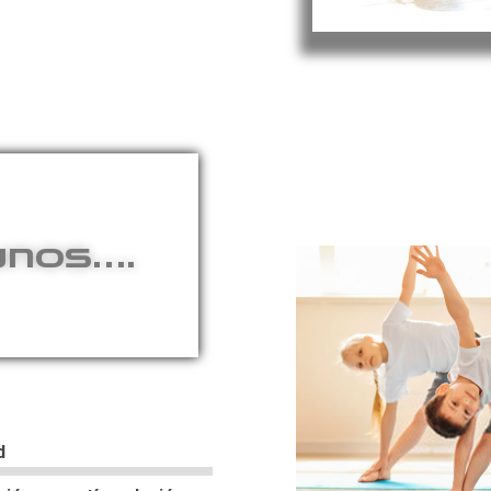
unos….
d